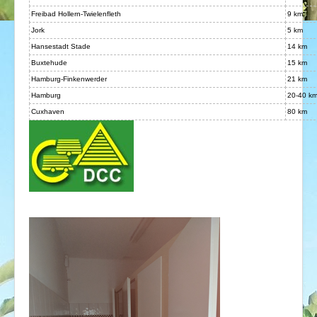
Freibad Hollern-Twielenfleth
9 km
Jork
5 km
Hansestadt Stade
14 km
Buxtehude
15 km
Hamburg-Finkenwerder
21 km
Hamburg
20-40 km
Cuxhaven
80 km