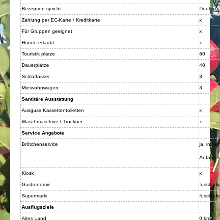
Rezeption spricht
Deutsch,
Stellenangebote
Zahlung per EC-Karte / Kreditkarte
x
Für Gruppen geeignet
x
Hunde erlaubt
x
Touristik plätze
60
Dauerplätze
40
Schlaffässer
3
Mietwohnwagen
3
Santitäre Ausstattung
Ausguss Kassettentoiletten
x
Waschmaschine / Trockner
x
Service Angebote
Brötchenservice
ja, in d
Anfang 
Kiosk
x
Gastronomie
fussläufi
Supermarkt
fussläufi
Ausflugsziele
Altes Land
0 km