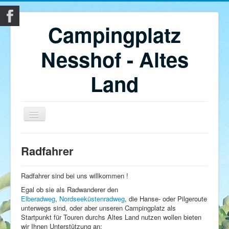
Campingplatz
Nesshof - Altes
Land
Home
Radfahrer
Campingplatz Nesshof im Alten Land
Unterkünfte
Radfahrer sind bei uns willkommen !
Egal ob sie als Radwanderer den
Obsthof
Elberadweg
,
Nordseeküstenradweg
, die Hanse- oder Pilgeroute
unterwegs sind, oder aber unseren Campingplatz als
Altes Land
Startpunkt für Touren durchs Altes Land nutzen wollen bieten
wir Ihnen Unterstützung an:
Impressum