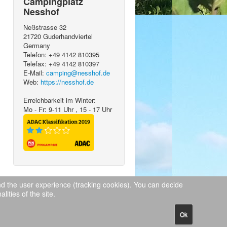
Campingplatz
Nesshof
Neßstrasse 32
21720
Guderhandviertel
Germany
Telefon:
+49 4142 810395
Telefax:
+49 4142 810397
E-Mail:
camping@nesshof.de
Web:
https://nesshof.de
Erreichbarkeit im Winter:
Mo - Fr: 9-11 Uhr , 15 - 17 Uhr
and the user experience (tracking cookies). You can decide
lities of the site.
Back to Top
Ok