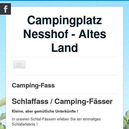
Campingplatz
Nesshof - Altes
Land
Home
Camping-Fass
Campingplatz Nesshof im Alten Land
Unterkünfte
Schlaffass / Camping-Fässer
Obsthof
Kleine, aber gemütliche Unterkünfte !
Altes Land
In unseren Schlaf-Fässern erleben Sie ein einmaliges
Schlaferlebnis !
Impressum