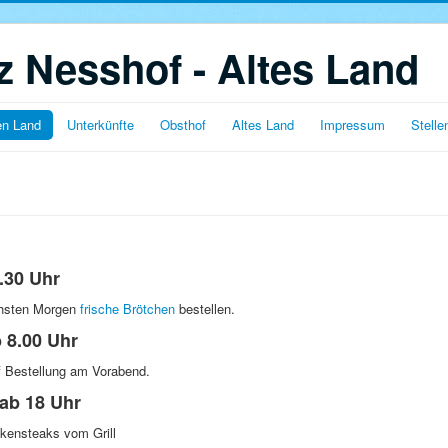
 Nesshof - Altes Land
en Land
Unterkünfte
Obsthof
Altes Land
Impressum
Stell
.30 Uhr
chsten Morgen
frische Brötchen
bestellen.
 8.00 Uhr
f Bestellung am Vorabend.
ab 18 Uhr
ckensteaks vom Grill