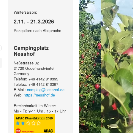
Wintersaison:
2.11. - 21.3.2026
Rezeption: nach Absprache
Campingplatz
Nesshof
Neßstrasse 32
21720
Guderhandviertel
Germany
Telefon:
+49 4142 810395
Telefax:
+49 4142 810397
E-Mail:
camping@nesshof.de
Web:
https://nesshof.de
Erreichbarkeit im Winter:
Mo - Fr: 9-11 Uhr , 15 - 17 Uhr