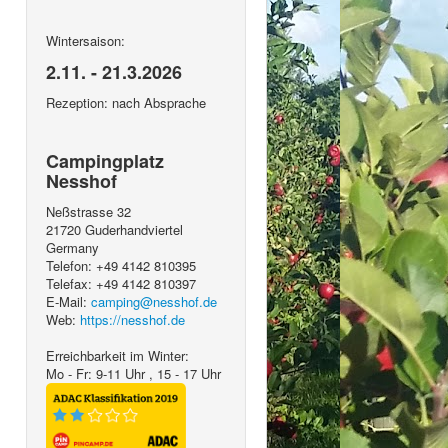
Wintersaison:
2.11. - 21.3.2026
Rezeption: nach Absprache
Campingplatz
Nesshof
Neßstrasse 32
21720
Guderhandviertel
Germany
Telefon:
+49 4142 810395
Telefax:
+49 4142 810397
E-Mail:
camping@nesshof.de
Web:
https://nesshof.de
Erreichbarkeit im Winter:
Mo - Fr: 9-11 Uhr , 15 - 17 Uhr