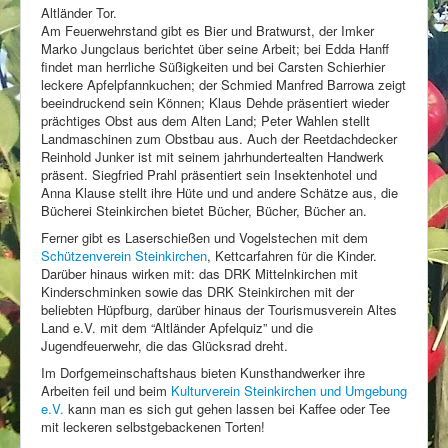
Altländer Tor.
Stellenangebote
Am Feuerwehrstand gibt es Bier und Bratwurst, der Imker
Marko Jungclaus berichtet über seine Arbeit; bei Edda Hanff
findet man herrliche Süßigkeiten und bei Carsten Schierhier
leckere Apfelpfannkuchen; der Schmied Manfred Barrowa zeigt
beeindruckend sein Können; Klaus Dehde präsentiert wieder
prächtiges Obst aus dem Alten Land; Peter Wahlen stellt
Landmaschinen zum Obstbau aus. Auch der Reetdachdecker
Reinhold Junker ist mit seinem jahrhundertealten Handwerk
präsent. Siegfried Prahl präsentiert sein Insektenhotel und
Anna Klause stellt ihre Hüte und und andere Schätze aus, die
Bücherei Steinkirchen bietet Bücher, Bücher, Bücher an.
Ferner gibt es Laserschießen und Vogelstechen mit dem
Schützenverein Steinkirchen
, Kettcarfahren für die Kinder.
Darüber hinaus wirken mit: das DRK Mittelnkirchen mit
Kinderschminken sowie das DRK Steinkirchen mit der
beliebten Hüpfburg, darüber hinaus der Tourismusverein Altes
Land e.V. mit dem “Altländer Apfelquiz” und die
Jugendfeuerwehr, die das Glücksrad dreht.
Im Dorfgemeinschaftshaus bieten Kunsthandwerker ihre
Arbeiten feil und beim
Kulturverein Steinkirchen und Umgebung
e.V.
kann man es sich gut gehen lassen bei Kaffee oder Tee
mit leckeren selbstgebackenen Torten!