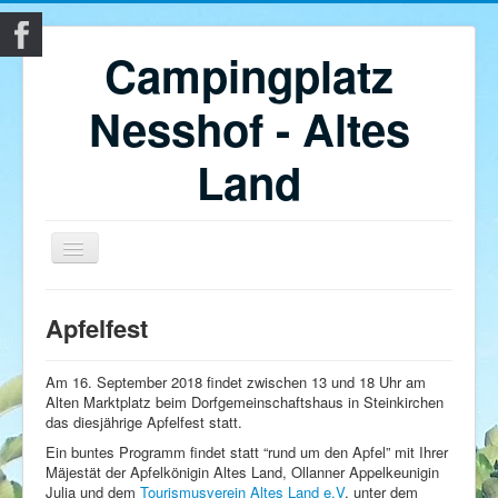
Campingplatz
Nesshof - Altes
Land
Home
Apfelfest
Campingplatz Nesshof im Alten Land
Unterkünfte
Am 16. September 2018 findet zwischen 13 und 18 Uhr am
Alten Marktplatz beim Dorfgemeinschaftshaus in Steinkirchen
Obsthof
das diesjährige Apfelfest statt.
Ein buntes Programm findet statt “rund um den Apfel” mit Ihrer
Altes Land
Mäjestät der Apfelkönigin Altes Land, Ollanner Appelkeunigin
Julia und dem
Impressum
Tourismusverein Altes Land e.V
. unter dem