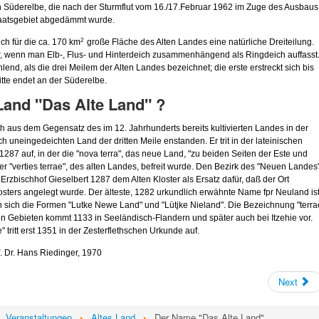
n
Süderelbe
, die nach der Sturmflut vom 16.
/17
.Februar 1962 im Zuge des Ausbaus
aatsgebiet
abgedämmt
wurde.
ch für die ca. 170
km
große Fläche des Alten Landes eine natürliche Dreiteilung.
2
r, wenn man
Elb-
,
Flus-
und
Hinterdeich
zusammenhängend als
Ringdeich
auffasst
lend, als die drei
Meilem
der Alten Landes bezeichnet; die erste erstreckt sich bis
ritte endet an der
Süderelbe
.
Land "Das Alte Land" ?
h aus dem Gegensatz des im 12. Jahrhunderts bereits kultivierten
Landes
in der
och
uneingedeichten
Land der dritten Meile
enstanden
. Er
trit
in der lateinischen
87 auf, in der die "
nova
terra
", das neue Land, "zu beiden Seiten der
Este
und
r "
verties
terrae
", des alten Landes, befreit wurde. Den Bezirk des "Neuen Landes
r
Erzbis
chhof
Gieselbert
1287 dem Alten Kloster als Ersatz dafür,
daß
der Ort
sters angelegt wurde. Der älteste, 1282 urkundlich erwähnte Name
fpr
Neuland is
n sich die Formen "
Lutke
Newe
Land" und "
Lütjke
Nieland
". Die Bezeichnung "
terra
n Gebieten kommt 1133 in
Seelän
disch-Flandern
und später auch bei
Itzehie
vor.
e
" tritt erst 1351 in der
Zesterfleth
schen
Urkunde auf.
. Dr. Hans
Riedinger
, 1970
Next
Veranstaltungen
Altes Land
Der Name "Das Alte Land"