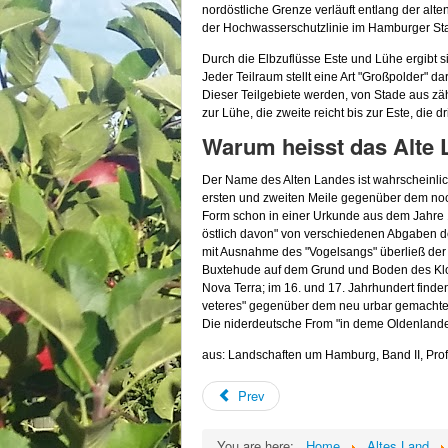
nordöstliche Grenze verläuft entlang der alte
der
Hochwasserschutzlinie
im Hamburger St
Durch die
Elbzuflüsse
Este
und Lühe ergibt si
Jeder
Teilraum
stellt eine Art "
Gro
ßpolder
" da
Dieser Teilgebiete werden, von
Stade
aus zäh
zur Lühe, die zweite reicht bis zur
Este
, die d
Warum heisst das Alte 
Der Name des Alten Landes ist wahrscheinlic
ersten und zweiten Meile gegenüber dem n
Form schon in einer Urkunde aus dem Jahre 12
östlich davon" von verschiedenen Abgaben de
mit Ausnahme des "
Vogelsan
gs
" überließ de
Buxtehude auf dem Grund und Boden des Klo
Nova
Terra
; im 16. und 17. Jahrhundert finde
veteres
" gegenüber dem neu
urbar
gemachte
Die
niderdeutsche
From
"in
deme
Oldenland
aus: Landschaften um Hamburg, Band II, Prof
Prev
You are here:
Home
Altes Land