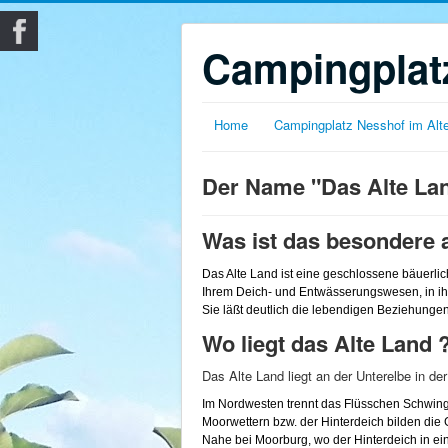
Campingplatz
Home
Campingplatz Nesshof im Alt
Der Name "Das Alte La
Was ist das besondere 
Das Alte Land ist eine geschlossene bäuerli
Ihrem Deich- und
Entwässerungswesen
, in 
Sie
läßt
deutlich die lebendigen Beziehungen
Wo liegt das Alte Land 
Das Alte Land liegt an der Unterelbe in 
Im Nordwesten trennt das Flüsschen Schwing
Moorwettern
bzw. der
Hinterdeich
bilden die
Nahe bei
Moorburg
, wo der
Hinterdeich
in ei