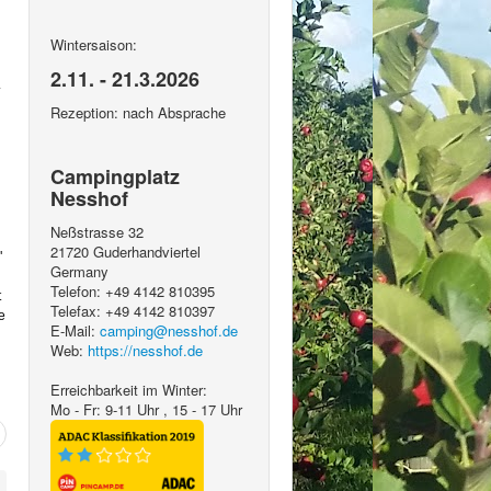
Wintersaison:
2.11. - 21.3.2026
.
Rezeption: nach Absprache
Campingplatz
Nesshof
Neßstrasse 32
21720
Guderhandviertel
"
Germany
Telefon:
+49 4142 810395
t
Telefax:
+49 4142 810397
e
E-Mail:
camping@nesshof.de
Web:
https://nesshof.de
Erreichbarkeit im Winter:
Mo - Fr: 9-11 Uhr , 15 - 17 Uhr