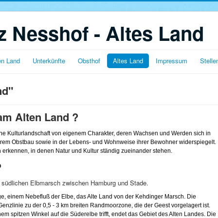
 Nesshof - Altes Land
en Land
Unterkünfte
Obsthof
Altes Land
Impressum
Stell
nd"
am Alten Land ?
che Kulturlandschaft von eigenem Charakter, deren Wachsen und Werden sich in
ihrem
Obstbau
sowie in der Lebens- und
Wohnweise
ihrer Bewohner widerspiegelt.
 erkennen, in denen Natur und Kultur ständig zueinander stehen.
?
der südlichen Elbmarsch zwischen Hamburg und Stade.
e, einem Nebefluß der Elbe, das Alte Land von der
Kehdinger
Marsch. Die
Genzlinie
zu der 0,5
-
3 km breiten
Randmoorzone
, die der
Geest
vorgelagert ist.
nem spitzen Winkel auf die
Süderelbe
trifft, endet das Gebiet des Alten Landes. Die